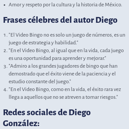
Amor y respeto por la cultura y la historia de México.
Frases célebres del autor Diego
"El Video Bingo no es solo un juego de números, es un
juego de estrategia y habilidad."
"En el Video Bingo, al igual que en la vida, cada juego
es una oportunidad para aprender y mejorar."
"Admiro a los grandes jugadores de bingo que han
demostrado que el éxito viene de la paciencia y el
estudio constante del juego."
"En el Video Bingo, como en la vida, el éxito rara vez
llega a aquellos que no se atreven a tomar riesgos."
Redes sociales de Diego
González: