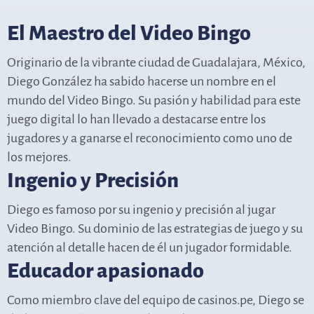
El Maestro del Video Bingo
Originario de la vibrante ciudad de Guadalajara, México,
Diego González ha sabido hacerse un nombre en el
mundo del Video Bingo. Su pasión y habilidad para este
juego digital lo han llevado a destacarse entre los
jugadores y a ganarse el reconocimiento como uno de
los mejores.
Ingenio y Precisión
Diego es famoso por su ingenio y precisión al jugar
Video Bingo. Su dominio de las estrategias de juego y su
atención al detalle hacen de él un jugador formidable.
Educador apasionado
Como miembro clave del equipo de casinos.pe, Diego se