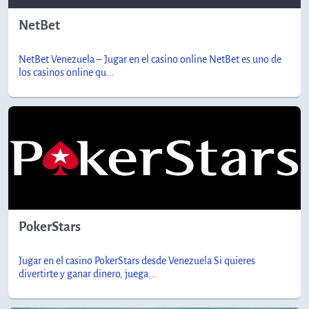
NetBet
NetBet Venezuela – Jugar en el casino online NetBet es uno de
los casinos online qu...
PokerStars
Jugar en el casino PokerStars desde Venezuela Si quieres
divertirte y ganar dinero, juega...