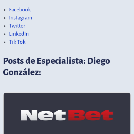
Facebook
Instagram
Twitter
LinkedIn
Tik Tok
Posts de Especialista: Diego
González: