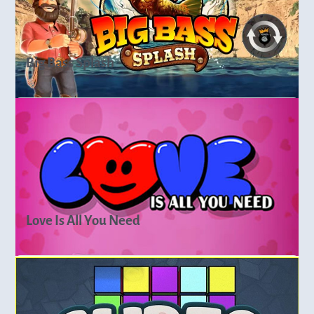
Big Bass Splash
Love Is All You Need