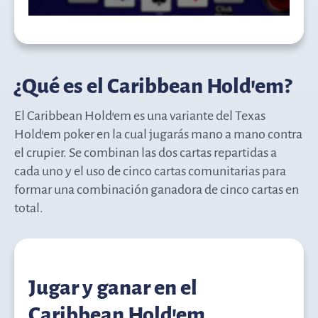
¿Qué es el Caribbean Hold’em?
El Caribbean Hold’em es una variante del Texas
Hold’em poker en la cual jugarás mano a mano contra
el crupier. Se combinan las dos cartas repartidas a
cada uno y el uso de cinco cartas comunitarias para
formar una combinación ganadora de cinco cartas en
total.
Jugar y ganar en el
Caribbean Hold’em