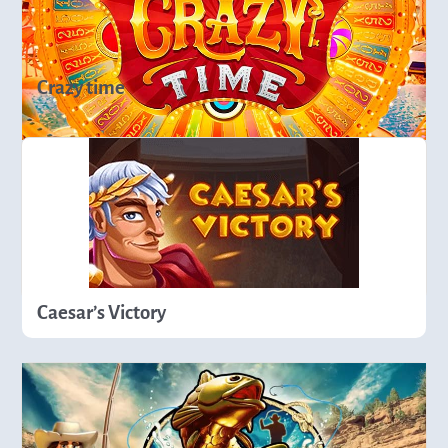
Crazy time
Caesar’s Victory