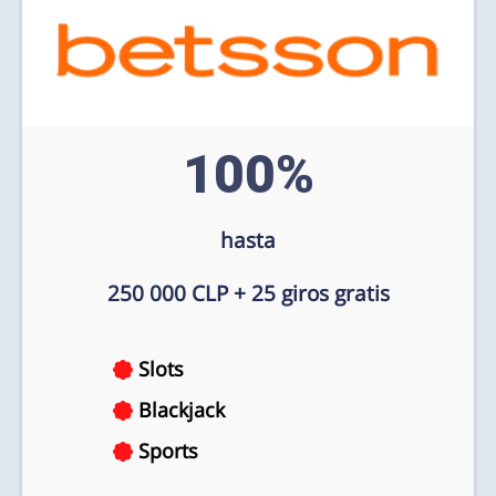
100%
hasta
250 000 CLP + 25 giros gratis
Slots
Blackjack
Sports