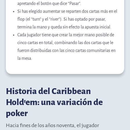
apretando el botón que dice “Pasar”.
Si has elegido aumentar se reparten dos cartas más en el
flop (el “turn” y el “river”). Si has optado por pasar,
termina la mano y queda sin efecto la apuesta inicial.
Cada jugador tiene que crear la mejor mano posible de
cinco cartas en total, combinando las dos cartas que le
fueron distribuidas con las cinco cartas comunitarias en
la mesa.
Historia del Caribbean
Hold’em: una variación de
poker
Hacia fines de los años noventa, el jugador