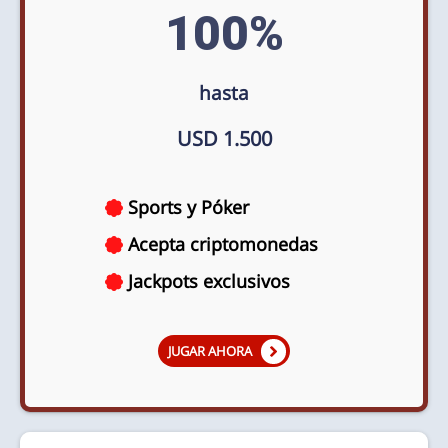
100%
hasta
USD 1.500
Sports y Póker
Acepta criptomonedas
Jackpots exclusivos
JUGAR AHORA