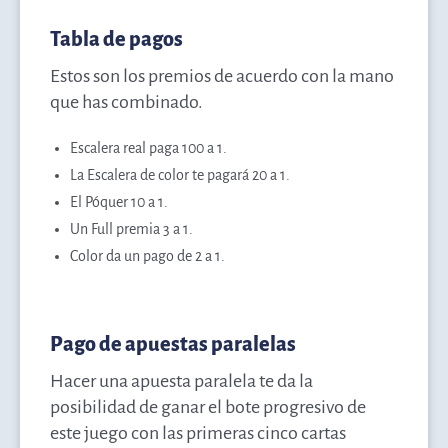
Tabla de pagos
Estos son los premios de acuerdo con la mano
que has combinado.
Escalera real paga 100 a 1.
La Escalera de color te pagará 20 a 1.
El Póquer 10 a 1.
Un Full premia 3 a 1.
Color da un pago de 2 a 1.
Pago de apuestas paralelas
Hacer una apuesta paralela te da la
posibilidad de ganar el bote progresivo de
este juego con las primeras cinco cartas