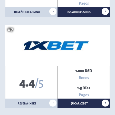
Pagos
RESEÑA 888 CASINO
JUGAR 888 CASINO
#7
1.000 USD
Bonos
4.4
/5
1-5 Días
Pagos
RESEÑA 1XBET
JUGAR 1XBET