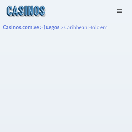
Mai
Ir
Casinos.com.ve
>
Juegos
>
Caribbean Hold'em
Men
al
contenido