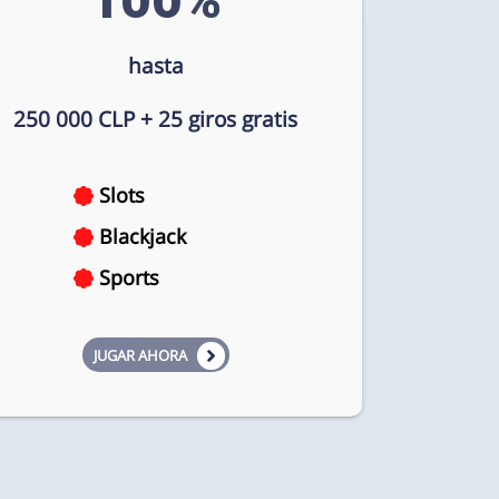
hasta
250 000 CLP + 25 giros gratis
Slots
Blackjack
Sports
JUGAR AHORA