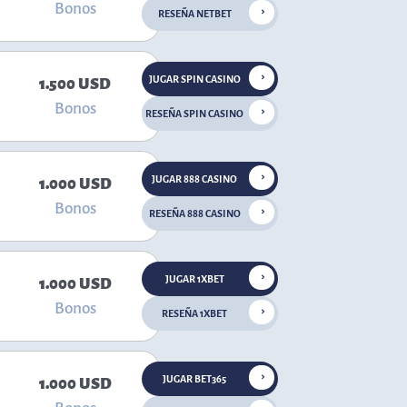
Bonos
RESEÑA NETBET
JUGAR SPIN CASINO
1.500 USD
Bonos
RESEÑA SPIN CASINO
JUGAR 888 CASINO
1.000 USD
Bonos
RESEÑA 888 CASINO
JUGAR 1XBET
1.000 USD
Bonos
RESEÑA 1XBET
JUGAR BET365
1.000 USD