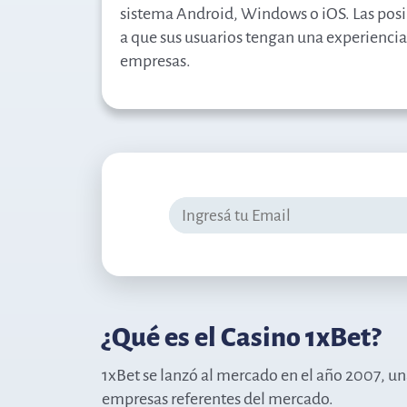
sistema Android, Windows o iOS. Las posi
a que sus usuarios tengan una experiencia ú
empresas.
¿Qué es el Casino 1xBet?
1xBet se lanzó al mercado en el año 2007, un
empresas referentes del mercado.