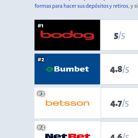
formas para hacer sus depósitos y retiros
, y 
#1
5
/5
#2
4.8
/5
#3
4.7
/5
#4
4.6
/5