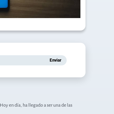
Enviar
oy en día, ha llegado a ser una de las