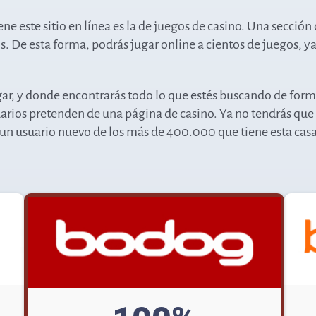
e este sitio en línea es la de juegos de casino. Una sección
De esta forma, podrás jugar online a cientos de juegos, ya
vegar, y donde encontrarás todo lo que estés buscando de fo
arios pretenden de una página de casino. Ya no tendrás que d
un usuario nuevo de los más de 400.000 que tiene esta casa d