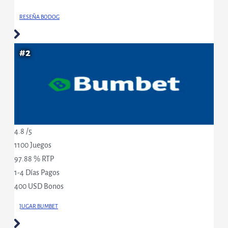
RESEÑA BODOG
#2
4.8
/5
1100
Juegos
97.88 %
RTP
1-4 Días
Pagos
400 USD
Bonos
JUGAR BUMBET