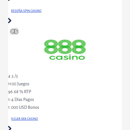
RESEÑA SPIN CASINO
#6
4.5
/5
1100
Juegos
96.68 %
RTP
1-4 Días
Pagos
1.000 USD
Bonos
JUGAR 888 CASINO