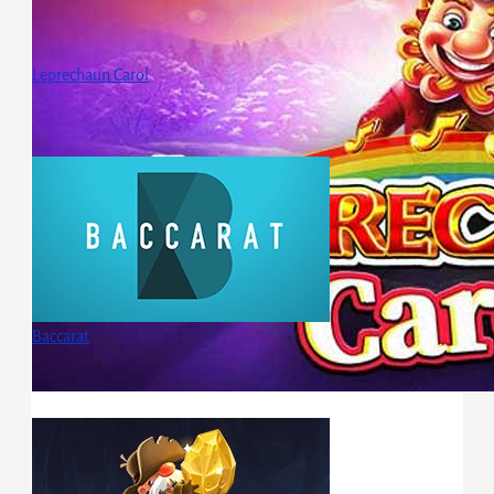
Leprechaun Carol
Baccarat