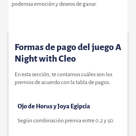
poderosa emoción y deseos de ganar.
Formas de pago del juego A
Night with Cleo
En esta sección, te contamos cuáles son los
premios de acuerdo con la tabla de pagos.
Ojo de Horus y Joya Egipcia
Según combinación premia entre 0,2 y 50.