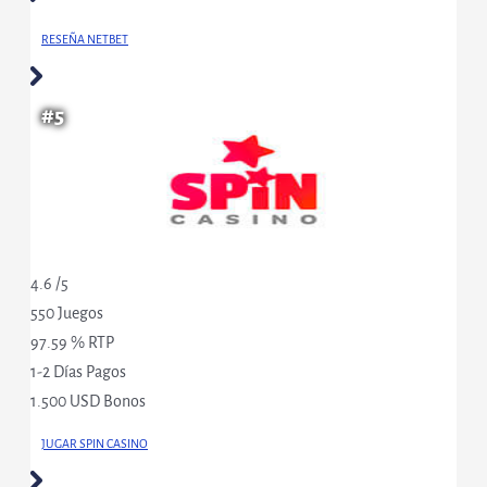
RESEÑA NETBET
#5
4.6
/5
550
Juegos
97.59 %
RTP
1-2 Días
Pagos
1.500 USD
Bonos
JUGAR SPIN CASINO