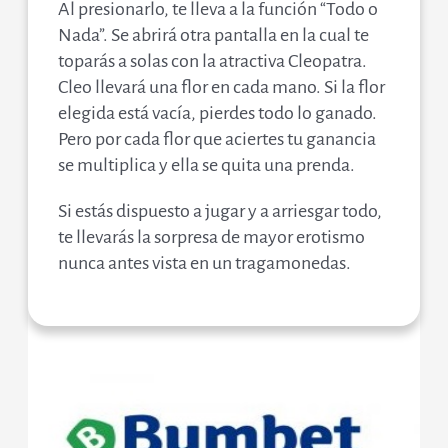
Al presionarlo, te lleva a la función “Todo o
Nada”. Se abrirá otra pantalla en la cual te
toparás a solas con la atractiva Cleopatra.
Cleo llevará una flor en cada mano. Si la flor
elegida está vacía, pierdes todo lo ganado.
Pero por cada flor que aciertes tu ganancia
se multiplica y ella se quita una prenda.
Si estás dispuesto a jugar y a arriesgar todo,
te llevarás la sorpresa de mayor erotismo
nunca antes vista en un tragamonedas.