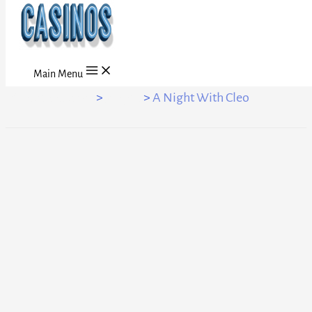
Ir al contenido
Main Menu
Casinos.com.ve
>
Juegos
>
A Night With Cleo