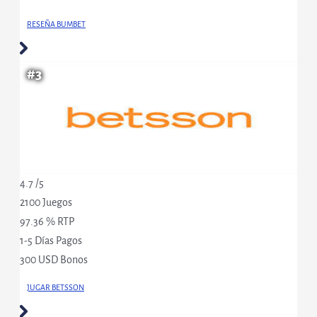
RESEÑA BUMBET
#3
4.7
/5
2100
Juegos
97.36 %
RTP
1-5 Días
Pagos
300 USD
Bonos
JUGAR BETSSON