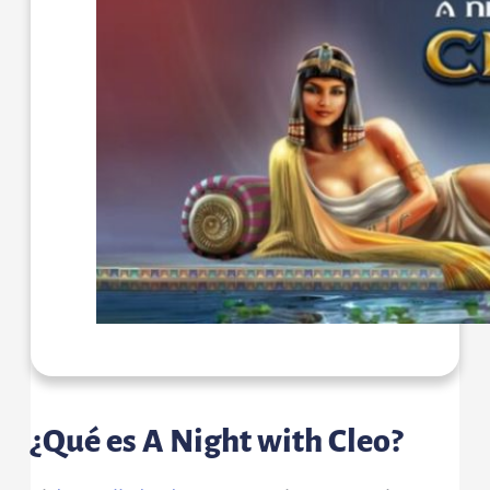
¿Qué es A Night with Cleo?