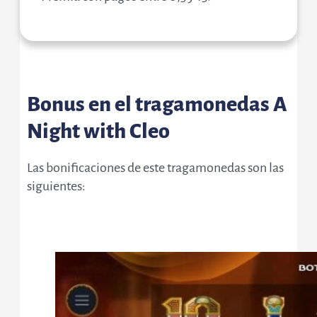
Bonus en el tragamonedas A
Night with Cleo
Las bonificaciones de este tragamonedas son las
siguientes: