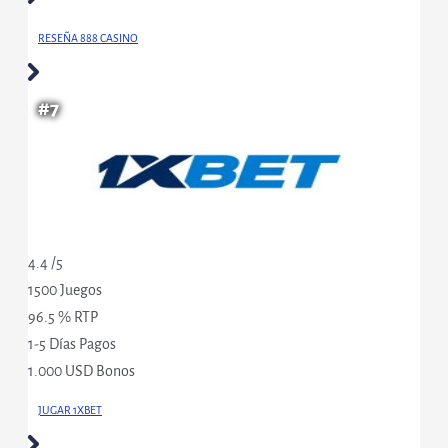
RESEÑA 888 CASINO
#7
4.4
/5
1500
Juegos
96.5 %
RTP
1-5 Días
Pagos
1.000 USD
Bonos
JUGAR 1XBET