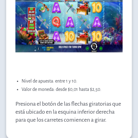
Nivel de apuesta: entre 1 y 10.
Valor de moneda: desde $0,01 hasta $2,50.
Presiona el botón de las flechas giratorias que
está ubicado en la esquina inferior derecha
para que los carretes comiencen a girar.