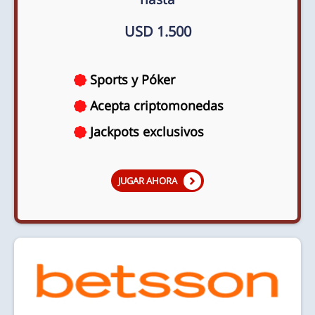
USD 1.500
Sports y Póker
Acepta criptomonedas
Jackpots exclusivos
JUGAR AHORA