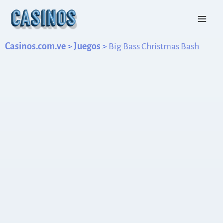
Mai
Ir
Casinos.com.ve
>
Juegos
>
Big Bass Christmas Bash
Men
al
contenido