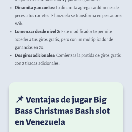
Dinamita y anzuelos:
La dinamita agrega cardúmenes de
peces a tus carretes. El anzuelo se transforma en pescadores
Wild.
Comenzar desde nivel 2:
Este modificador te permite
acceder a tus giros gratis, pero con un multiplicador de
ganancias en 2x.
Dos giros adicionales:
Comienzas la partida de giros gratis
con 2 tiradas adicionales.
📌 Ventajas de jugar Big
Bass Christmas Bash slot
en Venezuela