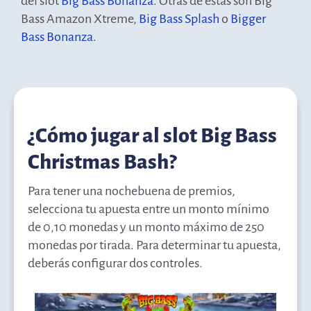
del slot
Big Bass Bonanza
. Otras de estas son Big
Bass Amazon Xtreme,
Big Bass Splash
o
Bigger
Bass Bonanza
.
¿Cómo jugar al slot Big Bass
Christmas Bash?
Para tener una nochebuena de premios,
selecciona tu apuesta entre un monto mínimo
de 0,10 monedas y un monto máximo de 250
monedas por tirada. Para determinar tu apuesta,
deberás configurar dos controles.