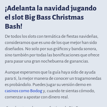
¡Adelanta la navidad jugando
el slot Big Bass Christmas
Bash!
De todos los slots con temática de fiestas navideñas,
consideramos que es uno de los que mejor han sido
diseñados. No solo por sus gráficos y banda sonora,
sino también por todas las bonificaciones que ofrece
para pasar una gran nochebuena de ganancias.
Aunque esperamos que la guía haya sido de ayuda
para ti, la mejor manera de conocer un tragamonedas
es probándolo. Puedes jugar su versión demo en
casinos como Bodog
y, cuando te sientas cómodo,
comenzar a apostar con dinero real.