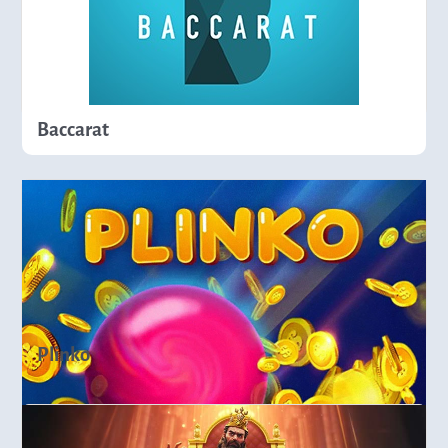
Baccarat
Plinko