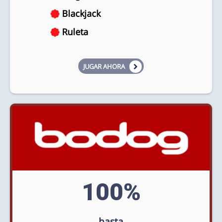
Blackjack
Ruleta
JUGAR AHORA
100%
hasta