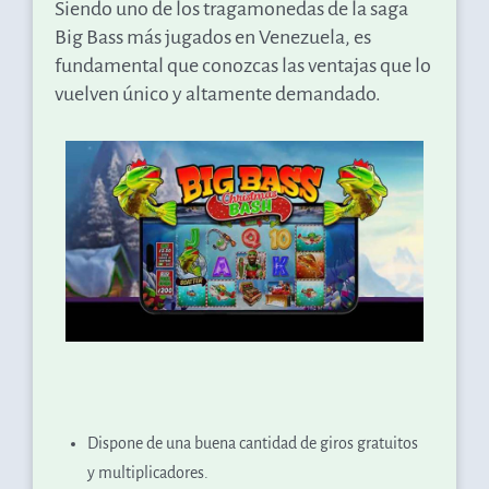
Siendo uno de los tragamonedas de la saga
Big Bass más jugados en Venezuela, es
fundamental que conozcas las ventajas que lo
vuelven único y altamente demandado.
Dispone de una buena cantidad de giros gratuitos
y multiplicadores.