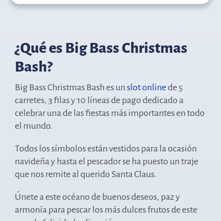
¿Qué es Big Bass Christmas
Bash?
Big Bass Christmas Bash es un
slot online
de 5
carretes, 3 filas y 10 líneas de pago dedicado a
celebrar una de las fiestas más importantes en todo
el mundo.
Todos los símbolos están vestidos para la ocasión
navideña y hasta el pescador se ha puesto un traje
que nos remite al querido Santa Claus.
Únete a este océano de buenos deseos, paz y
armonía para pescar los más dulces frutos de este