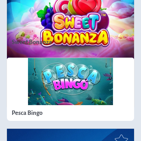
Sweet Bonanza
Pesca Bingo