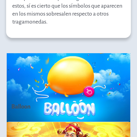
estos, sí es cierto que los símbolos que aparecen
en los mismos sobresalen respecto a otros
tragamonedas.
Balloon