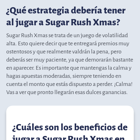
¿Qué estrategia debería tener
al jugar a Sugar Rush Xmas?
Sugar Rush Xmas se trata de un juego de volatilidad
alta. Esto quiere decir que te entregará premios muy
ostentosos y que realmente valdrán la pena, pero
deberás ser muy paciente, ya que demorarán bastante
en aparecer. Es importante que mantengas la calma y
hagas apuestas moderadas, siempre teniendo en
cuenta el monto que estás dispuesto a perder. ¡Calma!
Vas a ver que pronto llegarán esas dulces ganancias.
¿Cuáles son los beneficios de
jugar a Sugar Rush Xmas en