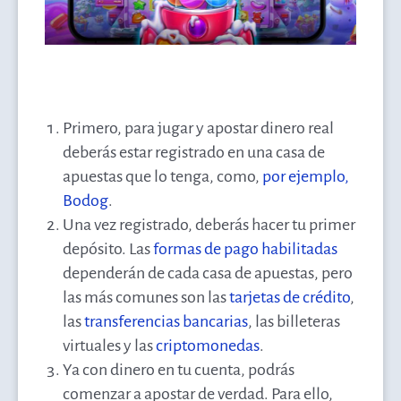
Primero, para jugar y apostar dinero real
deberás estar registrado en una casa de
apuestas que lo tenga, como,
por ejemplo,
Bodog
.
Una vez registrado, deberás hacer tu primer
depósito. Las
formas de pago habilitadas
dependerán de cada casa de apuestas, pero
las más comunes son las
tarjetas de crédito
,
las
transferencias bancarias
, las billeteras
virtuales y las
criptomonedas
.
Ya con dinero en tu cuenta, podrás
comenzar a apostar de verdad. Para ello,