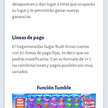
desaparecen y dan lugar a otros que ocuparán
su lugar y te permitirán ganar nuevas
ganancias.
Líneas de pago
El tragamonedas Sugar Rush Xmas cuenta
con 20 líneas de pago fijas, es decir que no
podrás modificarlas. Con su formato de 7×7,
las combinaciones y pagos posibles son muy
variados.
Función Tumble