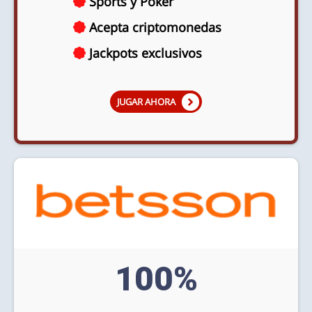
Sports y Póker
Acepta criptomonedas
Jackpots exclusivos
JUGAR AHORA
100%