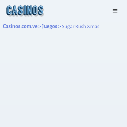
Mai
Ir
Casinos.com.ve
>
Juegos
>
Sugar Rush Xmas
Men
al
contenido