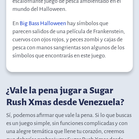
escalofriante juego de pesca ambientado en el
mundo del Halloween.
En
Big Bass Halloween
hay símbolos que
parecen salidos de una película de Frankenstein,
cuervos con ojos rojos, y peces zombi y cajas de
pesca con manos sangrientas son algunos de los
símbolos que encontrarás en este juego.
¿Vale la pena jugar a Sugar
Rush Xmas desde Venezuela?
Sí, podemos afirmar que vale la pena. Si lo que buscas
es un juego simple, sin funciones complicadas y con
una alegre temática que llene tu corazón, creemos