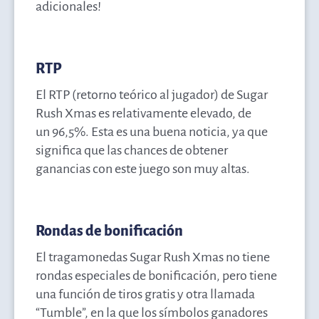
adicionales!
RTP
El RTP (retorno teórico al jugador) de Sugar
Rush Xmas es relativamente elevado, de
un 96,5%. Esta es una buena noticia, ya que
significa que las chances de obtener
ganancias con este juego son muy altas.
Rondas de bonificación
El tragamonedas Sugar Rush Xmas no tiene
rondas especiales de bonificación, pero tiene
una función de tiros gratis y otra llamada
“Tumble”, en la que los símbolos ganadores