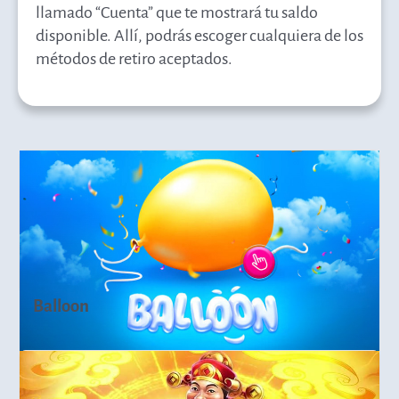
llamado “Cuenta” que te mostrará tu saldo
disponible. Allí, podrás escoger cualquiera de los
métodos de retiro aceptados.
Balloon