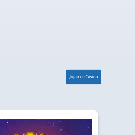
Jugar en Casino