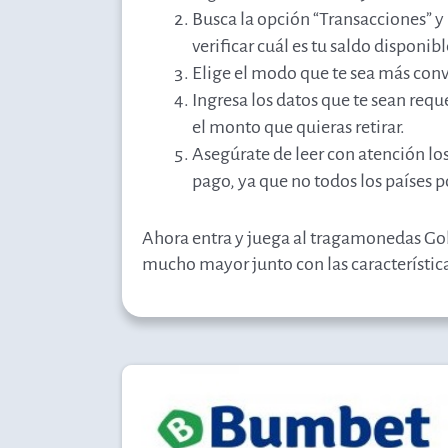
Busca la opción “Transacciones” y
verificar cuál es tu saldo disponibl
Elige el modo que te sea más conv
Ingresa los datos que te sean req
el monto que quieras retirar.
Asegúrate de leer con atención lo
pago, ya que no todos los países
Ahora entra y juega al tragamonedas Gol
mucho mayor junto con las característica