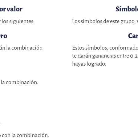
or valor
Símbolo
los siguientes:
Los símbolos de este grupo, 
Oro
Car
gún la combinación
Estos símbolos, conformados p
te darán ganancias entre 0,
hayas logrado.
 la combinación.
e
o con la combinación.