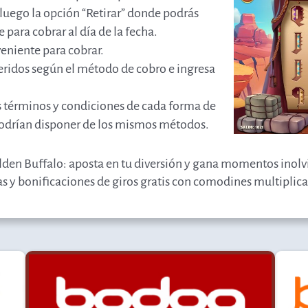
 luego la opción “Retirar” donde podrás
e para cobrar al día de la fecha.
eniente para cobrar.
ueridos según el método de cobro e ingresa
s términos y condiciones de cada forma de
 podrían disponer de los mismos métodos.
den Buffalo: aposta en tu diversión y gana momentos inolvi
s y bonificaciones de giros gratis con comodines multiplic