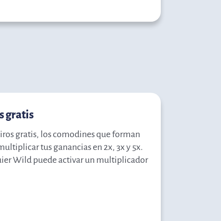
 gratis
giros gratis, los comodines que forman
ltiplicar tus ganancias en 2x, 3x y 5x.
uier Wild puede activar un multiplicador