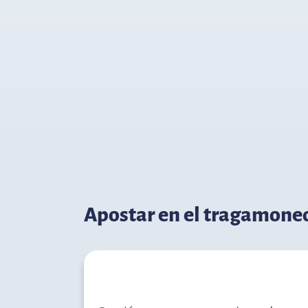
Apostar en el tragamone