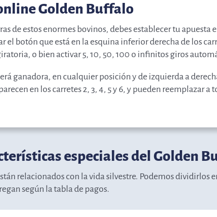
 online Golden Buffalo
erras de estos enormes bovinos, debes establecer tu apuesta
 el botón que está en la esquina inferior derecha de los carr
atoria, o bien activar 5, 10, 50, 100 o infinitos giros autom
rá ganadora, en cualquier posición y de izquierda a derecha
parecen en los carretes 2, 3, 4, 5 y 6, y pueden reemplazar a 
terísticas especiales del Golden B
tán relacionados con la vida silvestre. Podemos dividirlos 
tregan según la tabla de pagos.