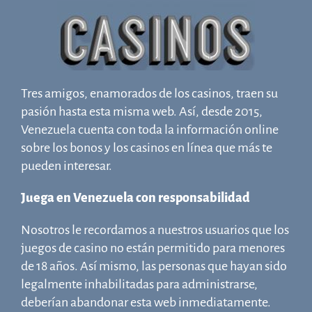
Tres amigos, enamorados de los casinos, traen su
pasión hasta esta misma web. Así, desde 2015,
Venezuela cuenta con toda la información online
sobre los bonos y los casinos en línea que más te
pueden interesar.
Juega en Venezuela con responsabilidad
Nosotros le recordamos a nuestros usuarios que los
juegos de casino no están permitido para menores
de 18 años. Así mismo, las personas que hayan sido
legalmente inhabilitadas para administrarse,
deberían abandonar esta web inmediatamente.