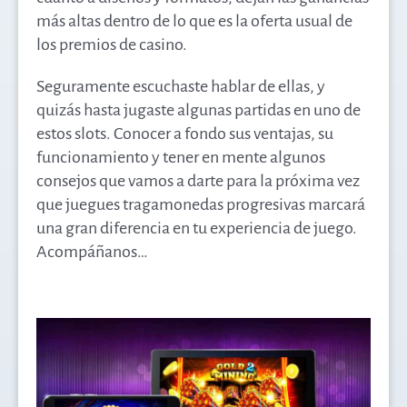
más altas dentro de lo que es la oferta usual de
los premios de casino.
Seguramente escuchaste hablar de ellas, y
quizás hasta jugaste algunas partidas en uno de
estos slots. Conocer a fondo sus ventajas, su
funcionamiento y tener en mente algunos
consejos que vamos a darte para la próxima vez
que juegues tragamonedas progresivas marcará
una gran diferencia en tu experiencia de juego.
Acompáñanos…