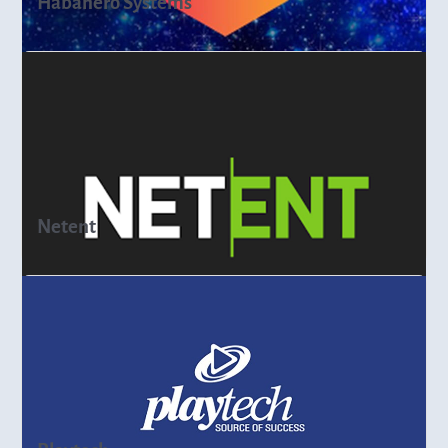
Habanero Systems
Netent