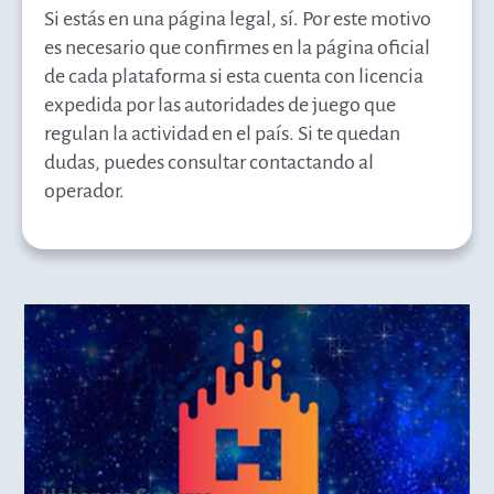
Si estás en una página legal, sí. Por este motivo
es necesario que confirmes en la página oficial
de cada plataforma si esta cuenta con licencia
expedida por las autoridades de juego que
regulan la actividad en el país. Si te quedan
dudas, puedes consultar contactando al
operador.