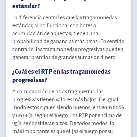
estándar?
La diferencia central es que las tragamonedas
estándar, al no funcionar con botes o
acumulación de apuestas, tienen una
probabilidad de ganancias más bajas. En sentido
contrario, las tragamonedas progresivas pueden
generar premios de grandes sumas de dinero.
¿Cuál es el RTP en las tragamonedas
progresivas?
A comparación de otras tragaperras, las
progresivas tienen valores más bajos. De igual
modo estos siguen siendo buenos, entre un 80%
y un 96% según el juego. Los RTP por encima de
95% se consideran altos. De todos modos, lo
más importante es que elijas el juego por su