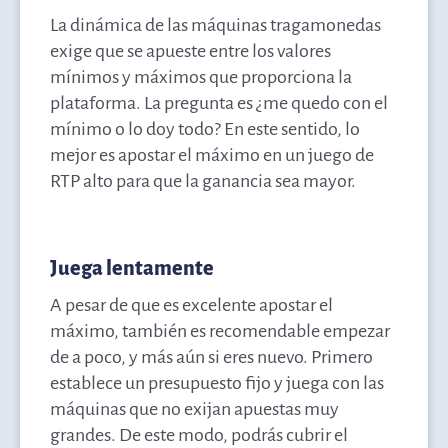
La dinámica de las máquinas tragamonedas
exige que se apueste entre los valores
mínimos y máximos que proporciona la
plataforma. La pregunta es ¿me quedo con el
mínimo o lo doy todo? En este sentido, lo
mejor es apostar el máximo en un juego de
RTP alto para que la ganancia sea mayor.
Juega lentamente
A pesar de que es excelente apostar el
máximo, también es recomendable empezar
de a poco, y más aún si eres nuevo. Primero
establece un presupuesto fijo y juega con las
máquinas que no exijan apuestas muy
grandes. De este modo, podrás cubrir el