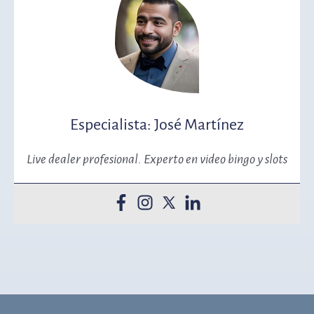
Especialista: José Martínez
Live dealer profesional. Experto en video bingo y slots