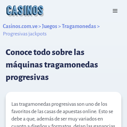
Mai
Ir
Casinos.com.ve
>
Juegos
>
Tragamonedas
>
Men
al
Progresivas jackpots
contenido
Conoce todo sobre las
máquinas tragamonedas
progresivas
Las tragamonedas progresivas son uno de los
favoritos de las casas de apuestas online. Esto se
debe a que, además de ser muy variados en
cuanto a diseños y formatos, dejan las ganancias