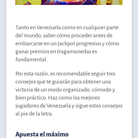
Tanto en Venezuela como en cualquier parte
del mundo, saber cómo proceder antes de
embarcarse en un jackpot progresivo y cómo
ganar premios en tragamonedas es
fundamental.
Por esta razón, es recomendable seguir tres
consejos que te guiarán para obtener una
victoria de un modo organizado, cómodo y
bien práctico. Haz como los mejores
jugadores de Venezuela y sigue estos consejos
al pie de la letra.
Apuesta el máximo