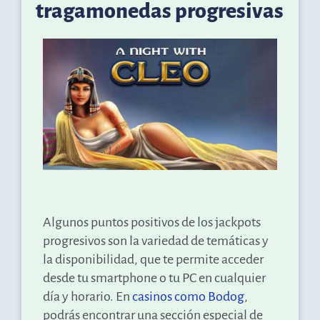
tragamonedas progresivas
Algunos puntos positivos de los jackpots
progresivos son la variedad de temáticas y
la disponibilidad, que te permite acceder
desde tu smartphone o tu PC en cualquier
día y horario. En
casinos como Bodog
,
podrás encontrar una sección especial de