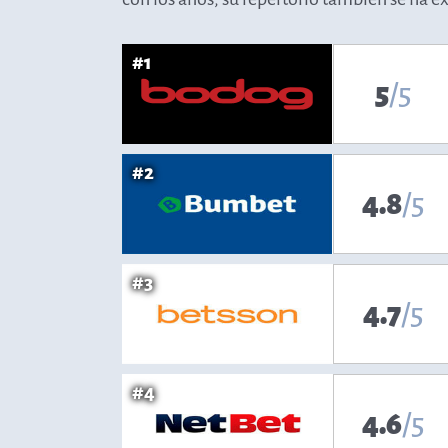
#1
5
/5
#2
4.8
/5
#3
4.7
/5
#4
4.6
/5