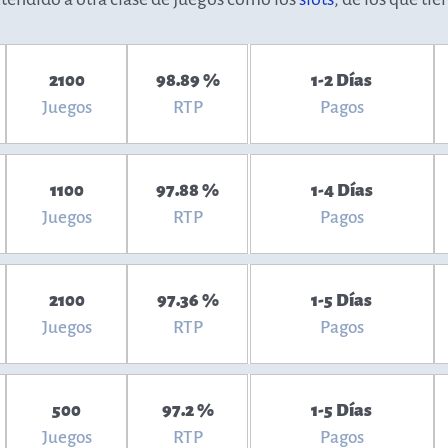
2100
98.89 %
1-2 Días
Juegos
RTP
Pagos
1100
97.88 %
1-4 Días
Juegos
RTP
Pagos
2100
97.36 %
1-5 Días
Juegos
RTP
Pagos
500
97.2 %
1-5 Días
Juegos
RTP
Pagos