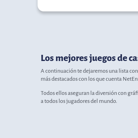
Los mejores juegos de c
A continuación te dejaremos una lista con
más destacados con los que cuenta NetEn
Todos ellos aseguran la diversión con gráf
a todos los jugadores del mundo.