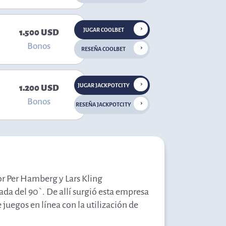
JUGAR COOLBET
1.500 USD
Bonos
RESEÑA COOLBET
JUGAR JACKPOTCITY
1.200 USD
Bonos
RESEÑA JACKPOTCITY
or Per Hamberg y Lars Kling
da del 90`. De allí surgió esta empresa
 juegos en línea con la utilización de