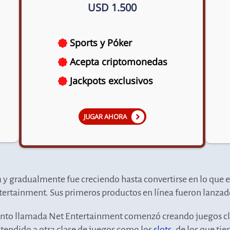
USD 1.500
Sports y Póker
Acepta criptomonedas
Jackpots exclusivos
JUGAR AHORA
a y gradualmente fue creciendo hasta convertirse en lo que 
tertainment. Sus primeros productos en línea fueron lanzad
nto llamada Net Entertainment comenzó creando juegos cl
xtendido a otra clase de juegos como los
slots
, de los que ti