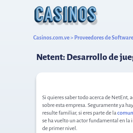
Ir
al
contenido
Casinos.com.ve
>
Proveedores de Softwar
Netent: Desarrollo de jue
Si quieres saber todo acerca de NetEnt, 
sobre esta empresa. Seguramente ya haya
resulte familiar, si eres parte de la
comuni
se ha vuelto un actor fundamental en la 
de primer nivel.