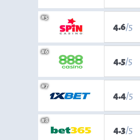
#5
4.6
/5
#6
4.5
/5
#7
4.4
/5
#8
4.3
/5