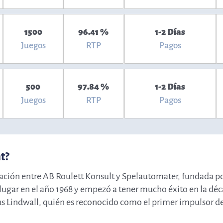
1500
96.41 %
1-2 Días
Juegos
RTP
Pagos
500
97.84 %
1-2 Días
Juegos
RTP
Pagos
t?
iación entre AB Roulett Konsult y Spelautomater, fundada p
ugar en el año 1968 y empezó a tener mucho éxito en la déca
tus Lindwall, quién es reconocido como el primer impulsor de