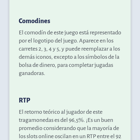
Comodines
El comodín de este juego está representado
por el logotipo del juego. Aparece en los
carretes 2, 3, 4 y 5, y puede reemplazar a los
demás iconos, excepto a los símbolos de la
bolsa de dinero, para completar jugadas
ganadoras.
RTP
El retorno teórico al jugador de este
tragamonedas es del 96,5%. ¡Es un buen
promedio considerando que la mayoría de
los slots online oscilan en un RTP entre el 92