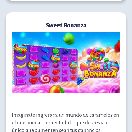
Sweet Bonanza
Imagínate ingresar a un mundo de caramelos en
el que puedas comer todo lo que desees y lo
único que aumenten sean tus ganancias.