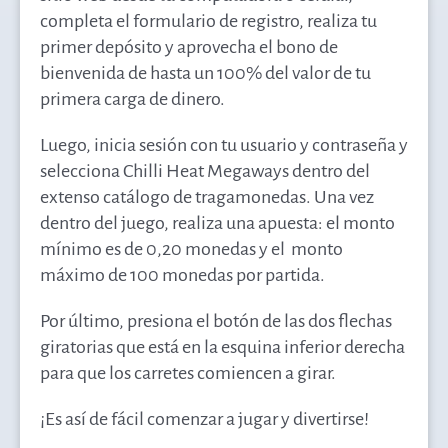
completa el formulario de registro, realiza tu
primer depósito y aprovecha el bono de
bienvenida de hasta un 100% del valor de tu
primera carga de dinero.
Luego, inicia sesión con tu usuario y contraseña y
selecciona Chilli Heat Megaways dentro del
extenso catálogo de tragamonedas. Una vez
dentro del juego, realiza una apuesta: el monto
mínimo es de 0,20 monedas y el monto
máximo de 100 monedas por partida.
Por último, presiona el botón de las dos flechas
giratorias que está en la esquina inferior derecha
para que los carretes comiencen a girar.
¡Es así de fácil comenzar a jugar y divertirse!