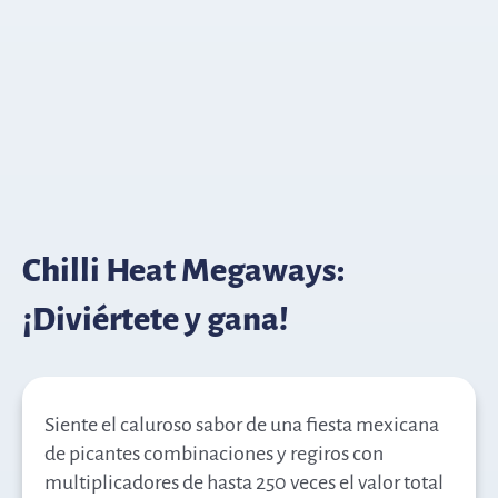
Chilli Heat Megaways:
¡Diviértete y gana!
Siente el caluroso sabor de una fiesta mexicana
de picantes combinaciones y regiros con
multiplicadores de hasta 250 veces el valor total