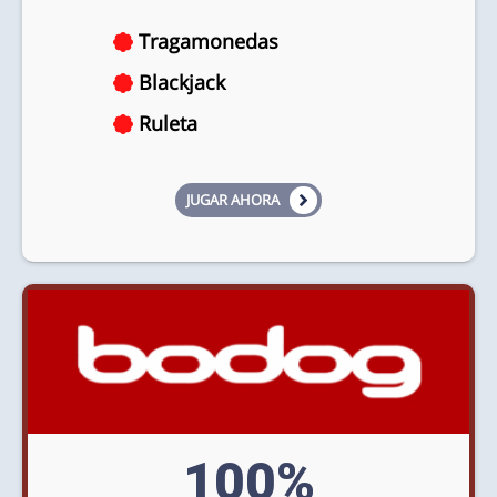
Tragamonedas
Blackjack
Ruleta
JUGAR AHORA
100%