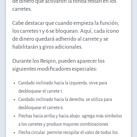
de dinero que activaron la ronda restan en los
carretes.
Cabe destacar que cuando empieza la función,
los carretes 1 y 6 se bloquean. Aquí, cada ícono
de dinero quedará adherido al carrete y se
habilitarán 3 giros adicionales.
Durante los Respin, pueden aparecer los
siguientes modificadores especiales:
Candado inclinado hacia la izquierda: sirve para
desbloquear el carrete 1.
Candado inclinado hacia la derecha: se utiliza para
desbloquear el carrete 6.
Flechas hacia arriba y hacia abajo: agrega más símbolos
a los carretes y produce mayores combinaciones.
Flecha circular: permite recopilar el valor de todos los