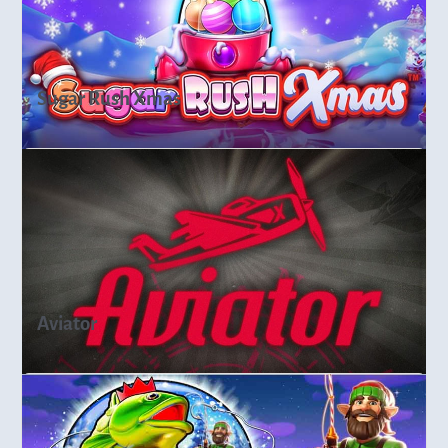
Sugar Rush Xmas
Aviator