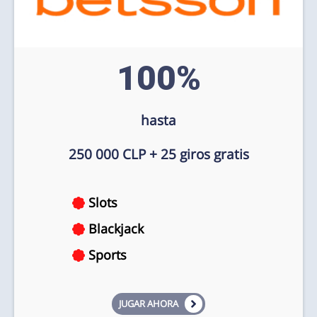
100%
hasta
250 000 CLP + 25 giros gratis
Slots
Blackjack
Sports
JUGAR AHORA