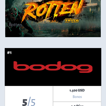
Rotten
#1
1.500 USD
Bonos
5
/5