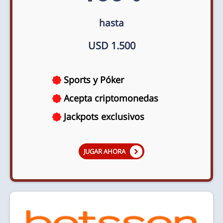
hasta
USD 1.500
Sports y Póker
Acepta criptomonedas
Jackpots exclusivos
JUGAR AHORA