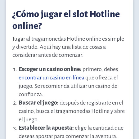
¿Cómo jugar el slot Hotline
online?
Jugar al tragamonedas Hotline online es simple
y divertido. Aquí hay una lista de cosas a
considerar antes de comenzar:
Escoger un casino online:
primero, debes
encontrar un casino en línea
que ofrezca el
juego. Se recomienda utilizar un casino de
confianza.
Buscar el juego:
después de registrarte en el
casino, busca el tragamonedas Hotline y abre
el juego.
Establecer la apuesta:
elige la cantidad que
deseas apostar para comenzar la aventura.