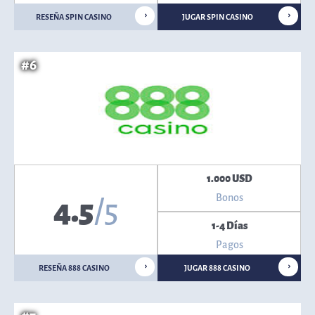
RESEÑA SPIN CASINO
JUGAR SPIN CASINO
#6
1.000 USD
Bonos
4.5
/5
1-4 Días
Pagos
RESEÑA 888 CASINO
JUGAR 888 CASINO