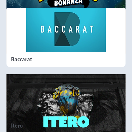
Baccarat
Itero