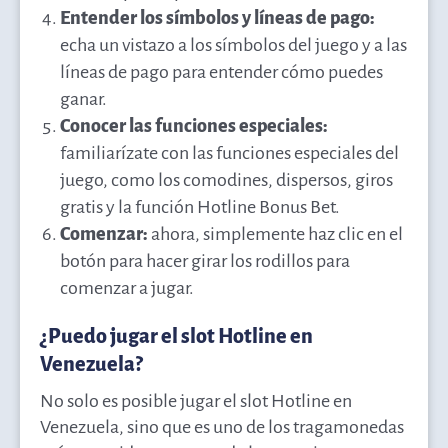
Entender los símbolos y líneas de pago:
echa un vistazo a los símbolos del juego y a las
líneas de pago para entender cómo puedes
ganar.
Conocer las funciones especiales:
familiarízate con las funciones especiales del
juego, como los comodines, dispersos, giros
gratis y la función Hotline Bonus Bet.
Comenzar:
ahora, simplemente haz clic en el
botón para hacer girar los rodillos para
comenzar a jugar.
¿Puedo jugar el slot Hotline en
Venezuela?
No solo es posible jugar el slot Hotline en
Venezuela, sino que es uno de los tragamonedas