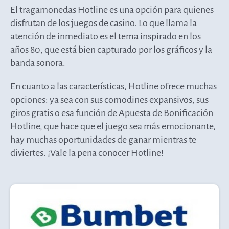
El tragamonedas Hotline es una opción para quienes
disfrutan de los juegos de casino. Lo que llama la
atención de inmediato es el tema inspirado en los
años 80, que está bien capturado por los gráficos y la
banda sonora.
En cuanto a las características, Hotline ofrece muchas
opciones: ya sea con sus comodines expansivos, sus
giros gratis o esa función de Apuesta de Bonificación
Hotline, que hace que el juego sea más emocionante,
hay muchas oportunidades de ganar mientras te
diviertes. ¡Vale la pena conocer Hotline!