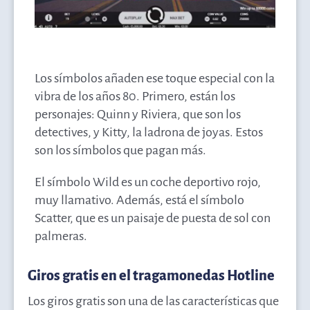
Los símbolos añaden ese toque especial con la
vibra de los años 80. Primero, están los
personajes: Quinn y Riviera, que son los
detectives, y Kitty, la ladrona de joyas. Estos
son los símbolos que pagan más.
El símbolo Wild es un coche deportivo rojo,
muy llamativo. Además, está el símbolo
Scatter, que es un paisaje de puesta de sol con
palmeras.
Giros gratis en el tragamonedas Hotline
Los giros gratis son una de las características que