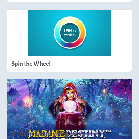
Spin the Wheel
Madame Destiny Megaways