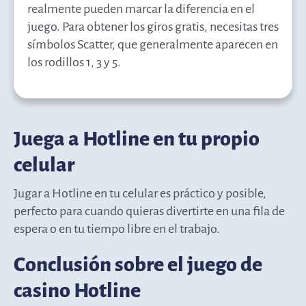
realmente pueden marcar la diferencia en el
juego. Para obtener los giros gratis, necesitas tres
símbolos Scatter, que generalmente aparecen en
los rodillos 1, 3 y 5.
Juega a Hotline en tu propio
celular
Jugar a Hotline en tu celular es práctico y posible,
perfecto para cuando quieras divertirte en una fila de
espera o en tu tiempo libre en el trabajo.
Conclusión sobre el juego de
casino Hotline