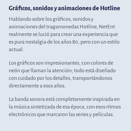
Gráficos, sonidos y animaciones de Hotline
Hablando sobre los gráficos, sonidos y
animaciones del tragamonedas Hotline, NetEnt
realmente se lució para crear una experiencia que
es pura nostalgia de los años 80, pero con un estilo
actual.
Los gráficos son impresionantes, con colores de
neón que llaman la atención; todo está diseñado
con cuidado por los detalles, transportándonos
directamente a esos años.
La banda sonora está completamente inspirada en
la música sintetizada de esa época, con esos ritmos
electrónicos que marcaron las series y películas.