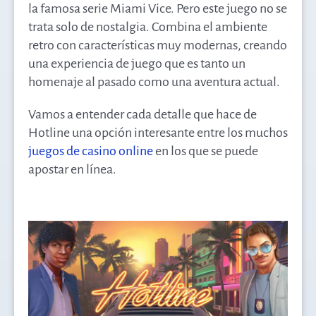
la famosa serie Miami Vice. Pero este juego no se
trata solo de nostalgia. Combina el ambiente
retro con características muy modernas, creando
una experiencia de juego que es tanto un
homenaje al pasado como una aventura actual.
Vamos a entender cada detalle que hace de
Hotline una opción interesante entre los muchos
juegos de casino online
en los que se puede
apostar en línea.