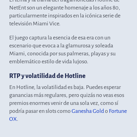
NetEnt son un elegante homenaje a los años 80,
particularmente inspirados en la icónica serie de
televisión Miami Vice.
El juego captura la esencia de esa era con un
escenario que evoca a la glamurosa y soleada
Miami, conocida por sus palmeras, playas y su
emblemático estilo de vida lujoso.
RTP y volatilidad de Hotline
En Hotline, la volatilidad es baja. Puedes esperar
ganancias más regulares, pero quizás no veas esos
premios enormes venir de una sola vez, como sí
podría pasar en slots como
Ganesha Gold
o
Fortune
OX
.