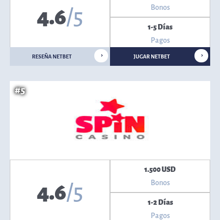
Bonos
4.6
/5
1-5 Días
Pagos
RESEÑA NETBET
JUGAR NETBET
#5
1.500 USD
Bonos
4.6
/5
1-2 Días
Pagos