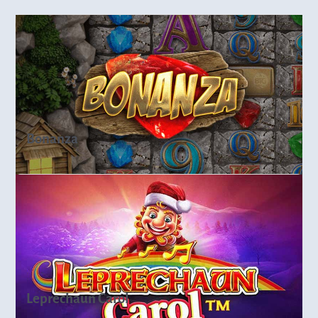
Bonanza
Leprechaun Carol