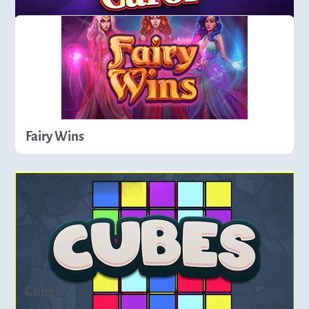
Fairy Wins
Cubes