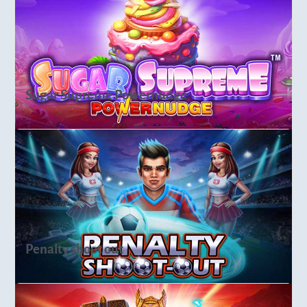
Sugar Supreme Powernudge
Penalty shoot out