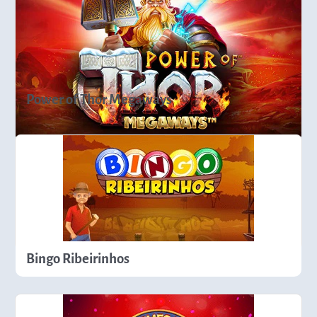
Power of Thor Megaways
Bingo Ribeirinhos