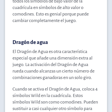
todos los símbolos de bajo valor de la
cuadrícula en símbolos de alto valor o
comodines. Esto es genial porque puede
cambiar completamente el juego.
Dragón de agua
El Dragón de Agua es otra característica
especial que añade una dimensión extra al
juego. La activación del Dragón de Agua
rueda cuando alcanzas un cierto número de
combinaciones ganadoras en un solo giro.
Cuando se activa el Dragón de Agua, coloca 4
símbolos Wild en la cuadrícula. Estos
símbolos Wild son como comodines. Pueden
sustituir a casi cualquier otro símbolo para