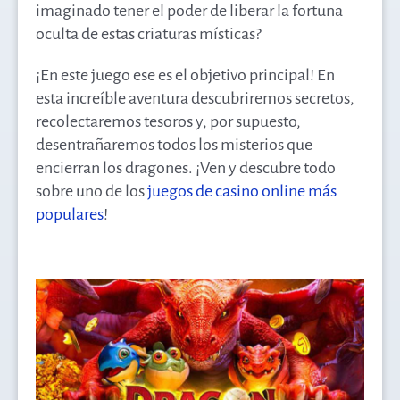
imaginado tener el poder de liberar la fortuna
oculta de estas criaturas místicas?
¡En este juego ese es el objetivo principal! En
esta increíble aventura descubriremos secretos,
recolectaremos tesoros y, por supuesto,
desentrañaremos todos los misterios que
encierran los dragones. ¡Ven y descubre todo
sobre uno de los
juegos de casino online más
populares
!