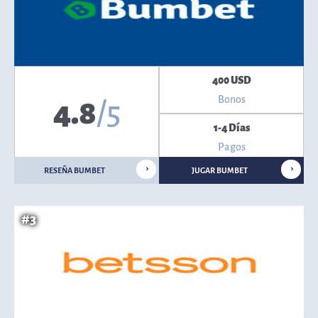
400 USD
Bonos
4.8
/5
1-4 Días
Pagos
RESEÑA BUMBET
JUGAR BUMBET
#3