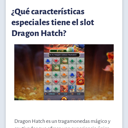
¿Qué características
especiales tiene el slot
Dragon Hatch?
Dragon Hatch es un tragamonedas mágico y