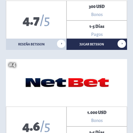
300 USD
Bonos
4.7
/5
1-5 Días
Pagos
RESEÑA BETSSON
JUGAR BETSSON
#4
1.000 USD
Bonos
4.6
/5
1-5 Días