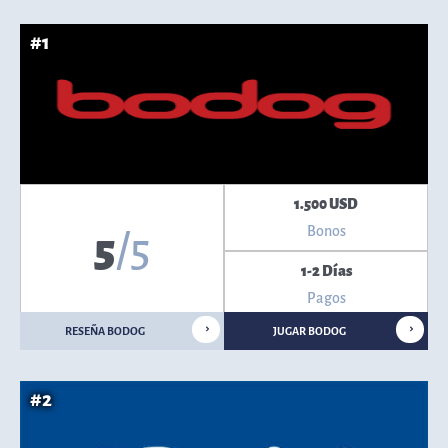
#1
1.500 USD
Bonos
5
/5
1-2 Días
Pagos
RESEÑA BODOG
JUGAR BODOG
#2