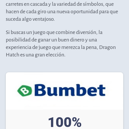
carretes en cascada y la variedad de símbolos, que
hacen de cada giro una nueva oportunidad para que
suceda algo ventajoso.
Si buscas un juego que combine diversión, la
posibilidad de ganar un buen dinero y una
experiencia de juego que merezca la pena, Dragon
Hatch es una gran elección.
100%