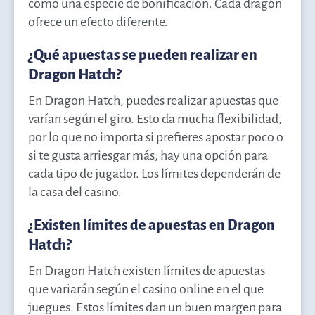
como una especie de bonificación. Cada dragón
ofrece un efecto diferente.
¿Qué apuestas se pueden realizar en
Dragon Hatch?
En Dragon Hatch, puedes realizar apuestas que
varían según el giro. Esto da mucha flexibilidad,
por lo que no importa si prefieres apostar poco o
si te gusta arriesgar más, hay una opción para
cada tipo de jugador. Los límites dependerán de
la casa del casino.
¿Existen límites de apuestas en Dragon
Hatch?
En Dragon Hatch existen límites de apuestas
que variarán según el casino online en el que
juegues. Estos límites dan un buen margen para