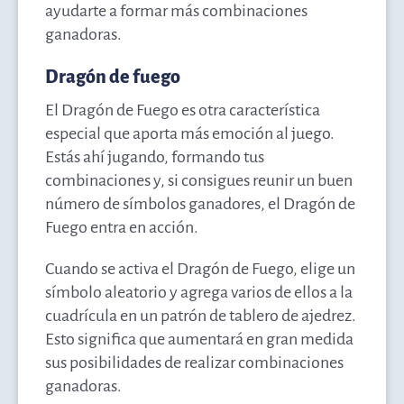
ayudarte a formar más combinaciones
ganadoras.
Dragón de fuego
El Dragón de Fuego es otra característica
especial que aporta más emoción al juego.
Estás ahí jugando, formando tus
combinaciones y, si consigues reunir un buen
número de símbolos ganadores, el Dragón de
Fuego entra en acción.
Cuando se activa el Dragón de Fuego, elige un
símbolo aleatorio y agrega varios de ellos a la
cuadrícula en un patrón de tablero de ajedrez.
Esto significa que aumentará en gran medida
sus posibilidades de realizar combinaciones
ganadoras.