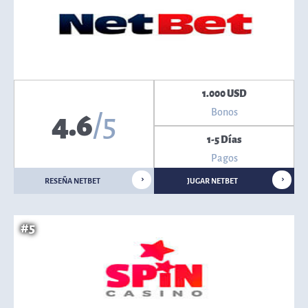
1.000 USD
Bonos
4.6
/5
1-5 Días
Pagos
RESEÑA NETBET
JUGAR NETBET
#5