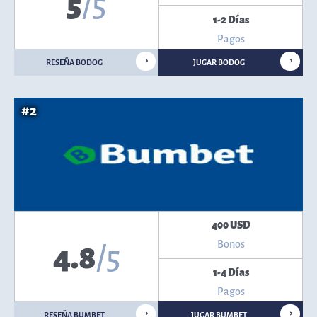
5
/5
1-2 Días
Pagos
RESEÑA BODOG
JUGAR BODOG
#2
400 USD
Bonos
4.8
/5
1-4 Días
Pagos
RESEÑA BUMBET
JUGAR BUMBET