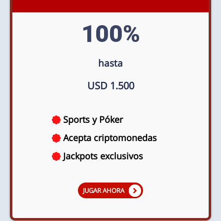
100%
hasta
USD 1.500
Sports y Póker
Acepta criptomonedas
Jackpots exclusivos
JUGAR AHORA