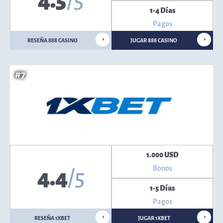
4.5
/5
1-4 Días
Pagos
RESEÑA 888 CASINO
JUGAR 888 CASINO
#7
1.000 USD
Bonos
4.4
/5
1-5 Días
Pagos
RESEÑA 1XBET
JUGAR 1XBET