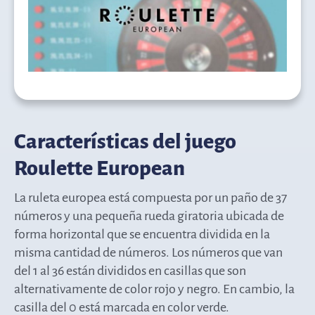
Características del juego
Roulette European
La ruleta europea está compuesta por un paño de 37
números y una pequeña rueda giratoria ubicada de
forma horizontal que se encuentra dividida en la
misma cantidad de números. Los números que van
del 1 al 36 están divididos en casillas que son
alternativamente de color rojo y negro. En cambio, la
casilla del 0 está marcada en color verde.