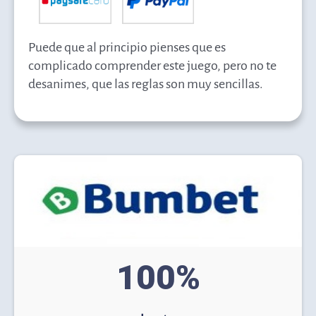
Puede que al principio pienses que es
complicado comprender este juego, pero no te
desanimes, que las reglas son muy sencillas.
100%