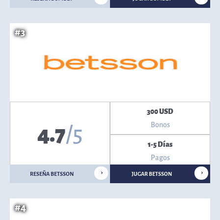
#3
300 USD
Bonos
4.7
/5
1-5 Días
Pagos
RESEÑA BETSSON
JUGAR BETSSON
#4