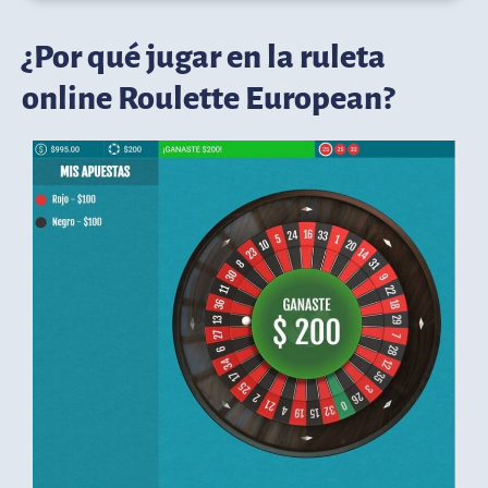
¿Por qué jugar en la ruleta
online Roulette European?