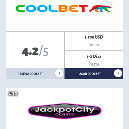
1.500 USD
Bonos
4.2
/5
1-2 Días
Pagos
RESEÑA COOLBET
JUGAR COOLBET
#10