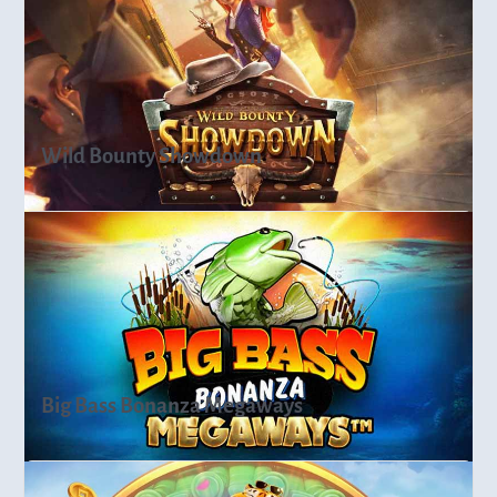
Wild Bounty Showdown
Big Bass Bonanza Megaways