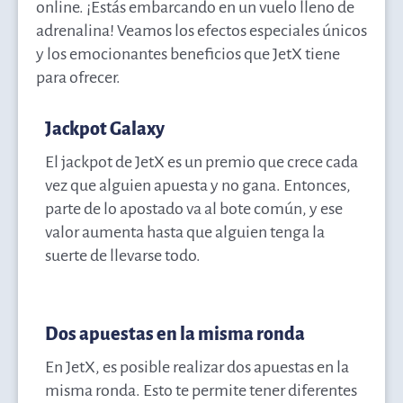
online. ¡Estás embarcando en un vuelo lleno de
adrenalina! Veamos los efectos especiales únicos
y los emocionantes beneficios que JetX tiene
para ofrecer.
Jackpot Galaxy
El jackpot de JetX es un premio que crece cada
vez que alguien apuesta y no gana. Entonces,
parte de lo apostado va al bote común, y ese
valor aumenta hasta que alguien tenga la
suerte de llevarse todo.
Dos apuestas en la misma ronda
En JetX, es posible realizar dos apuestas en la
misma ronda. Esto te permite tener diferentes