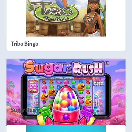
Tribo Bingo
Sugar Rush