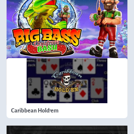
Big Bass Christmas Bash
Caribbean Hold’em