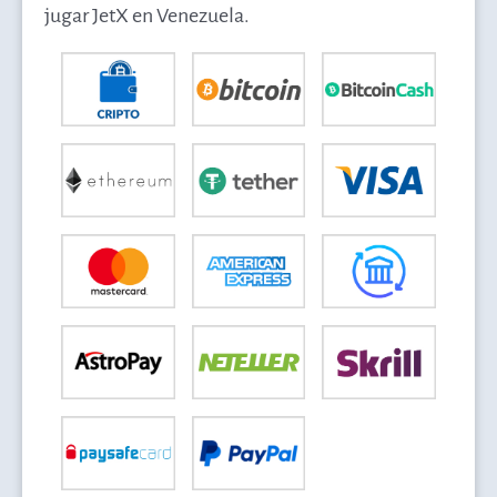
jugar JetX en Venezuela.