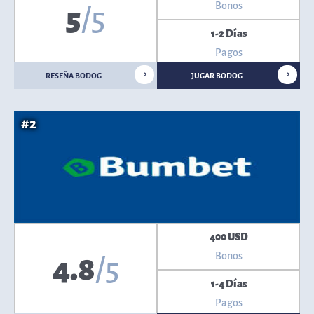
Bonos
5
/5
1-2 Días
Pagos
RESEÑA BODOG
JUGAR BODOG
#2
400 USD
Bonos
4.8
/5
1-4 Días
Pagos