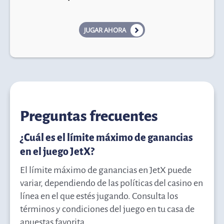
JUGAR AHORA
Preguntas frecuentes
¿Cuál es el límite máximo de ganancias
en el juego JetX?
El límite máximo de ganancias en JetX puede
variar, dependiendo de las políticas del casino en
línea en el que estés jugando. Consulta los
términos y condiciones del juego en tu casa de
apuestas favorita.