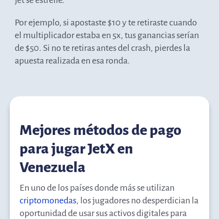
jet se estrelle.
Por ejemplo, si apostaste $10 y te retiraste cuando
el multiplicador estaba en 5x, tus ganancias serían
de $50. Si no te retiras antes del crash, pierdes la
apuesta realizada en esa ronda.
Mejores métodos de pago
para jugar JetX en
Venezuela
En uno de los países donde más se utilizan
criptomonedas
, los jugadores no desperdician la
oportunidad de usar sus activos digitales para