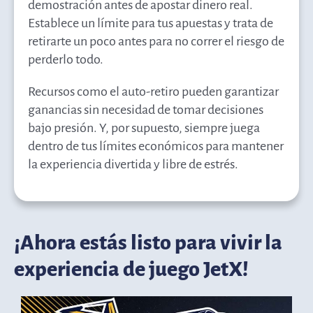
demostración antes de apostar dinero real.
Establece un límite para tus apuestas y trata de
retirarte un poco antes para no correr el riesgo de
perderlo todo.
Recursos como el auto-retiro pueden garantizar
ganancias sin necesidad de tomar decisiones
bajo presión. Y, por supuesto, siempre juega
dentro de tus límites económicos para mantener
la experiencia divertida y libre de estrés.
¡Ahora estás listo para vivir la
experiencia de juego JetX!