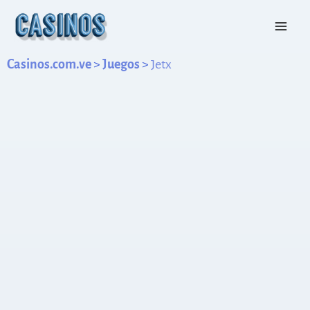
Mai
Ir
Casinos.com.ve
>
Juegos
>
Jetx
Men
al
contenido