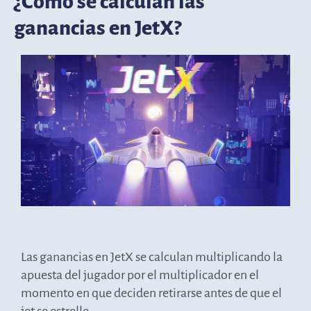
¿Cómo se calculan las
ganancias en JetX?
Las ganancias en JetX se calculan multiplicando la
apuesta del jugador por el multiplicador en el
momento en que deciden retirarse antes de que el