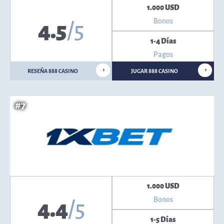
1.000 USD
Bonos
4.5
/5
1-4 Días
Pagos
RESEÑA 888 CASINO
JUGAR 888 CASINO
#7
1.000 USD
Bonos
4.4
/5
1-5 Días