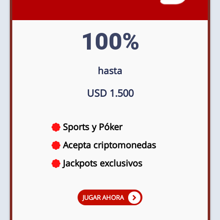
100%
hasta
USD 1.500
Sports y Póker
Acepta criptomonedas
Jackpots exclusivos
JUGAR AHORA