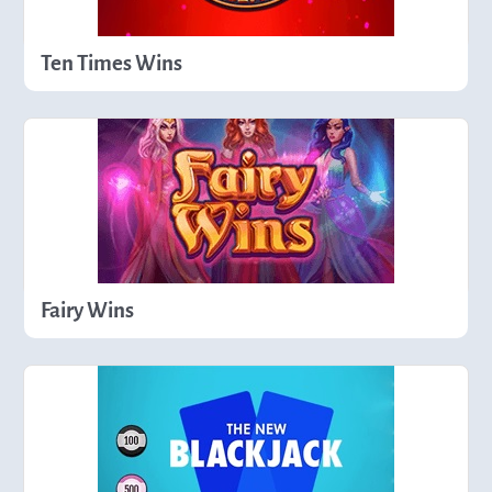
Ten Times Wins
Fairy Wins