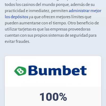
todos los casinos del mundo porque, además de su
practicidad e inmediatez, permiten
administrar mejor
los depósitos
ya que ofrecen mejores límites que
pueden aumentarse con el tiempo. Otro beneficio de
utilizar tarjetas es que las empresas proveedoras
cuentan con sus propios sistemas de seguridad para
evitar fraudes.
100%