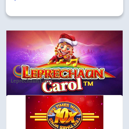
Leprechaun Carol