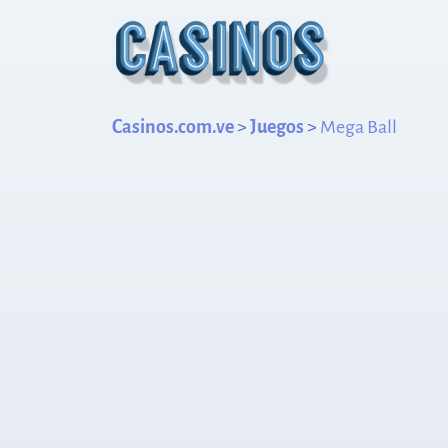
Ir
al
contenido
Casinos.com.ve
>
Juegos
>
Mega Ball