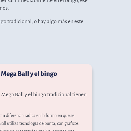
pensar inmediatamente en el bingo, ese
mos.
ngo tradicional, o hay algo más en este
 Mega Ball y el bingo
, Mega Ball y el bingo tradicional tienen
an diferencia radica en la forma en que se
all utiliza tecnología de punta, con gráficos