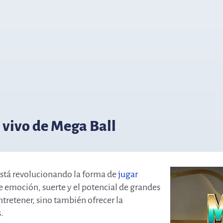
n vivo de Mega Ball
está revolucionando la forma de
jugar
e emoción, suerte y el potencial de grandes
tretener, sino también ofrecer la
.