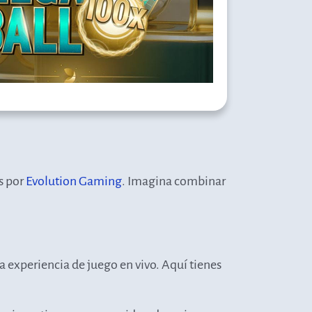
s por
Evolution Gaming
. Imagina combinar
a experiencia de juego en vivo. Aquí tienes