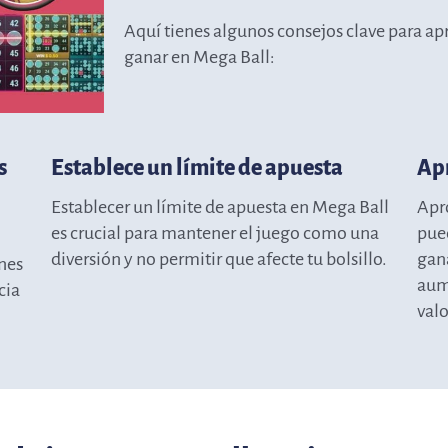
Aquí tienes algunos consejos clave para a
ganar en Mega Ball:
s
Establece un límite de apuesta
Apr
Establecer un límite de apuesta en Mega Ball
Apr
es crucial para mantener el juego como una
pued
diversión y no permitir que afecte tu bolsillo.
gan
nes
aum
cia
valo