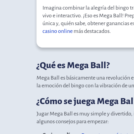
Imagina combinar la alegría del bingo tr
vivo e interactivo. ¡Eso es Mega Ball! Pr
única y, quién sabe, obtener ganancias e
casino online
más destacados.
¿Qué es Mega Ball?
Mega Ball es básicamente una revolución en
la emoción del bingo con la vibración de u
¿Cómo se juega Mega Bal
Jugar Mega Ball es muy simple y divertido, 
algunos consejos para empezar: