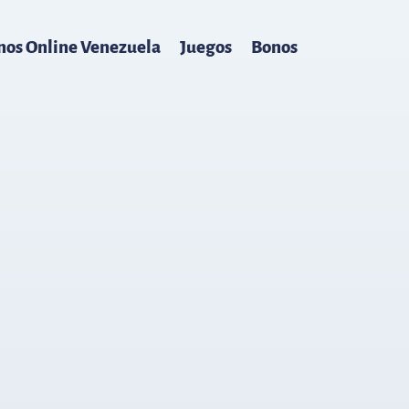
nos Online Venezuela
Juegos
Bonos