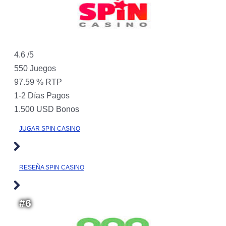
4.6
/5
550
Juegos
97.59 %
RTP
1-2 Días
Pagos
1.500 USD
Bonos
JUGAR SPIN CASINO
RESEÑA SPIN CASINO
#6