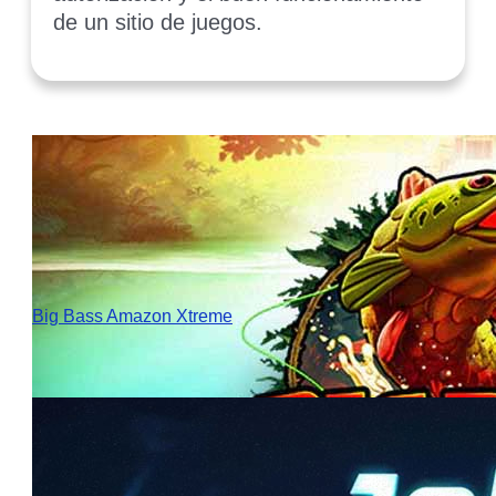
de un sitio de juegos.
Big Bass Amazon Xtreme