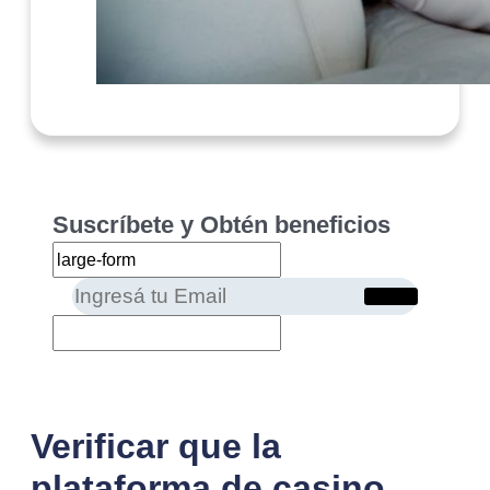
Suscríbete y Obtén beneficios
Enviar
Verificar que la
plataforma de casino