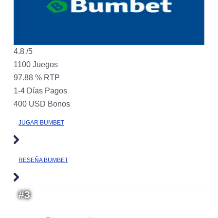
4.8
/5
1100
Juegos
97.88 %
RTP
1-4 Días
Pagos
400 USD
Bonos
JUGAR BUMBET
RESEÑA BUMBET
#3