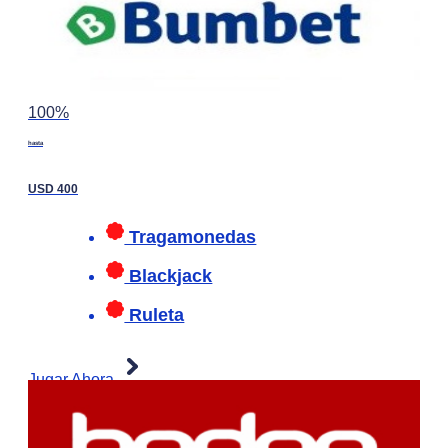
100%
hasta
USD 400
Tragamonedas
Blackjack
Ruleta
Jugar Ahora