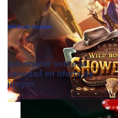
Wild Bounty Showdown
Informarse sobre la
variedad en oferta de
juegos