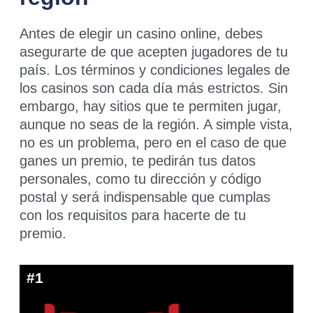
Antes de elegir un casino online, debes
asegurarte de que acepten jugadores de tu
país. Los términos y condiciones legales de
los casinos son cada día más estrictos. Sin
embargo, hay sitios que te permiten jugar,
aunque no seas de la región. A simple vista,
no es un problema, pero en el caso de que
ganes un premio, te pedirán tus datos
personales, como tu dirección y código
postal y será indispensable que cumplas
con los requisitos para hacerte de tu
premio.
#1