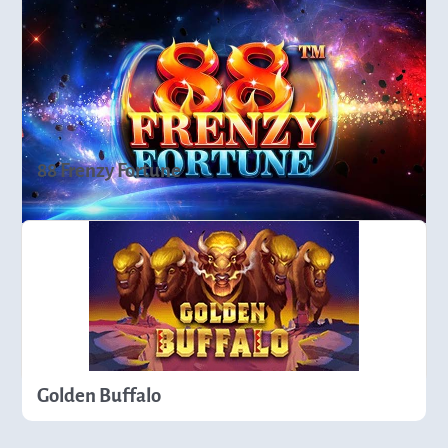
88 Frenzy Fortune
Golden Buffalo