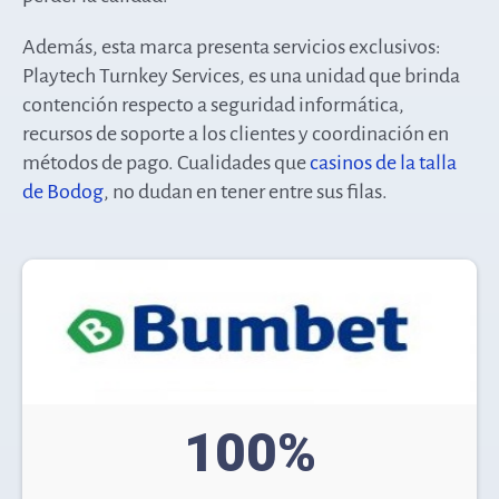
Además, esta marca presenta servicios exclusivos:
Playtech Turnkey Services, es una unidad que brinda
contención respecto a seguridad informática,
recursos de soporte a los clientes y coordinación en
métodos de pago. Cualidades que
casinos de la talla
de Bodog
, no dudan en tener entre sus filas.
100%