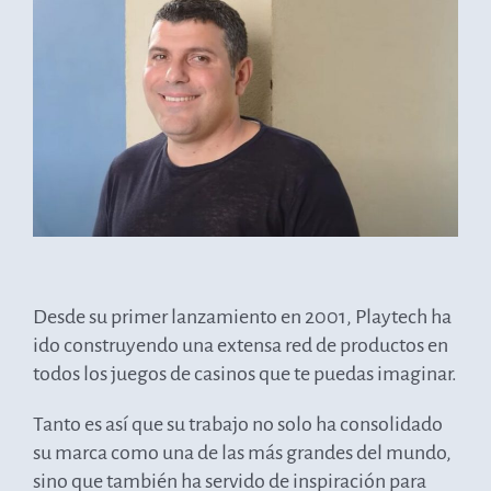
Desde su primer lanzamiento en 2001, Playtech ha
ido construyendo una extensa red de productos en
todos los juegos de casinos que te puedas imaginar.
Tanto es así que su trabajo no solo ha consolidado
su marca como una de las más grandes del mundo,
sino que también ha servido de inspiración para