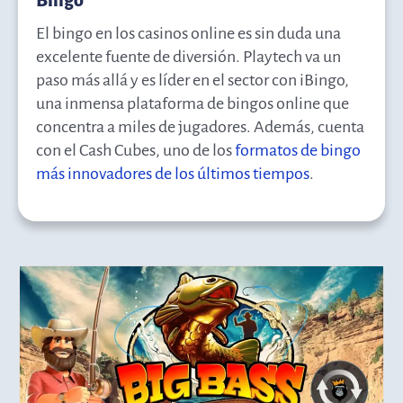
Bingo
El bingo en los casinos online es sin duda una
excelente fuente de diversión. Playtech va un
paso más allá y es líder en el sector con iBingo,
una inmensa plataforma de bingos online que
concentra a miles de jugadores. Además, cuenta
con el Cash Cubes, uno de los
formatos de bingo
más innovadores de los últimos tiempos
.