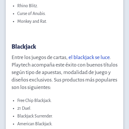
Rhino Blitz.
Curse of Anubis.
Monkey and Rat.
Blackjack
Entre los juegos de cartas,
el blackjack se luce
.
Playtech acompaña este éxito con buenos títulos
según tipo de apuestas, modalidad de juego y
diseños exclusivos. Sus productos más populares
son los siguientes:
Free Chip Blackjack.
21 Duel.
Blackjack Surrender.
American Blackjack.