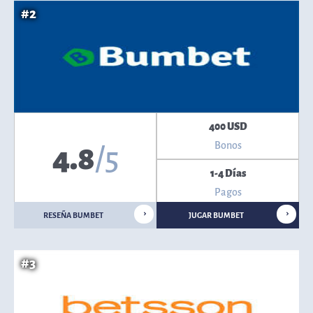
#2
400 USD
Bonos
4.8
/5
1-4 Días
Pagos
RESEÑA BUMBET
JUGAR BUMBET
#3