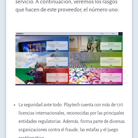
servicio. A continuación, veremos los rasgos
que hacen de este proveedor, el número uno:
La seguridad ante todo: Playtech cuenta con más de 170
licencias internacionales, reconocidas por las principales
entidades regulatorias. Además, forma parte de diversas
organizaciones contra el fraude, las estafas y el juego