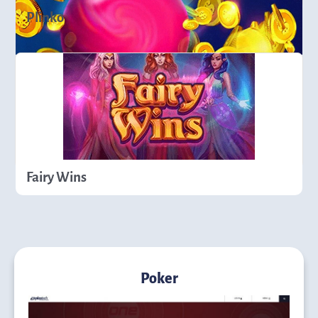
Plinko
Fairy Wins
Poker