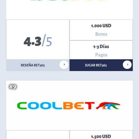
1.000 USD
Bonos
4.3
/5
1-3 Días
Pagos
RESEÑA BET365
JUGAR BET365
#9
1.500 USD