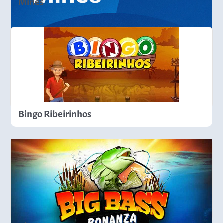
Mines
Bingo Ribeirinhos