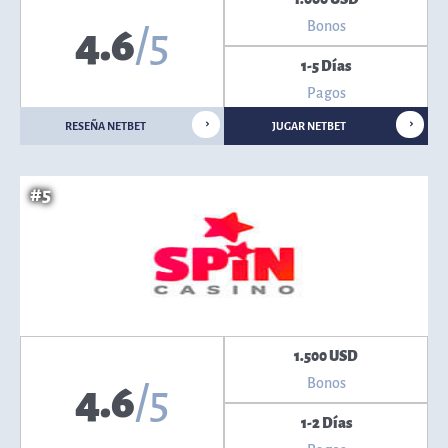
Bonos
4.6
/5
1-5 Días
Pagos
RESEÑA NETBET
JUGAR NETBET
#5
1.500 USD
Bonos
4.6
/5
1-2 Días