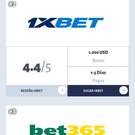
#7
1.000 USD
Bonos
4.4
/5
1-5 Días
Pagos
RESEÑA 1XBET
JUGAR 1XBET
#8